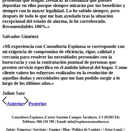
problema que tengas. Destacar la confianza que puedes
depositar en ellos porque siempre mirarán por tus beneficios y
siempre con la mayor legalidad. Lo he sabido siempre, pero
después de todo lo que me han ayudado tras la situación
excepcional del estado de alarma, lo he corroborado.
Recomendables 100%.»
Salvador Giménez
«Mi experiencia con Consultoría Espinosa se corresponde con
mi exigencia de compromiso de eficiencia, rigor, calidad y
cercanía para resolver las necesidades personales con la
burocracia y con la contratación puntual de personas que
presten servicio específico en el ámbito laboral del hogar. Como
cliente valoro los esfuerzos realizados en la resolución de
aquellas dudas y necesidades que me han podido surgir a lo
largo de los últimos años.»
Julian Saez
Anterior
Posterior
Consultora Espinosa |
Carrer Antonio Campos Javaloyes, 3-5
|
03203
Elx
Teléfono: 966 110 700 | Email: info@espinosaconsultora.es
Inicio
|
Empresa
|
Servicios
|
Equipo
|
Blog
|
Política de Cookies
| |
Aviso Legal
| |