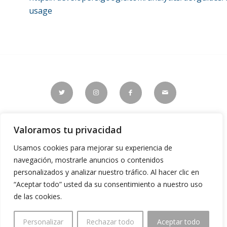
usage
Consultora Espinosa |
Carrer Antonio Campos Javaloyes, 3-
Valoramos tu privacidad
5
|
03203
Elx
Teléfono: 966 110 700 | Email: info@espinosaconsultora.es
Usamos cookies para mejorar su experiencia de
navegación, mostrarle anuncios o contenidos
personalizados y analizar nuestro tráfico. Al hacer clic en
Inicio
|
Empresa
|
Servicios
|
Equipo
|
Blog
|
Política de Cookies
| |
Aviso Legal
| |
Política de Privacidad
|
Contacto
|
“Aceptar todo” usted da su consentimiento a nuestro uso
de las cookies.
Copyright © 2023 Consultoría Espinosa |
Diseñado y desarrollado
por Web&Co
Personalizar
Rechazar todo
Aceptar todo