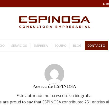
Llám
CIO
SERVICIOS
EMPRESA
EQUIPO
BLOG
CONTACTO
Acerca de
ESPINOSA
Este autor aún no ha escrito su biografía.
e are proud to say that
ESPINOSA
contributed 251 entries al