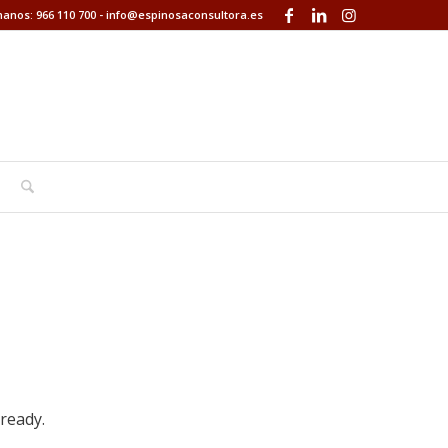
anos: 966 110 700
-
info@espinosaconsultora.es
ready.