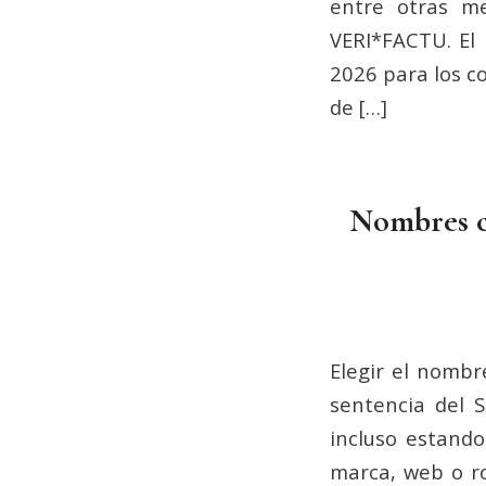
entre otras m
VERI*FACTU. El 
2026 para los co
de […]
Nombres co
Elegir el nombr
sentencia del 
incluso estando
marca, web o ro