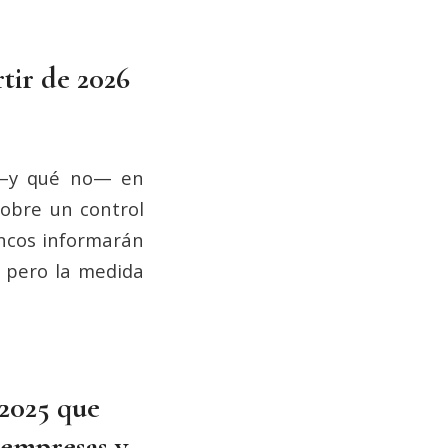
tir de 2026
r —y qué no— en
sobre un control
ancos informarán
, pero la medida
/2025 que
 empresas y