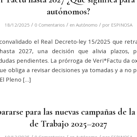
autónomos?
/
/
/
18/12/2025
0 Comentarios
en
Autónomo
por
ESPINOSA
convalidado el Real Decreto-ley 15/2025 que retra
hasta 2027, una decisión que alivia plazos, 
 dudas pendientes. La prórroga de Veri*Factu da 
e obliga a revisar decisiones ya tomadas y a no pe
El Pleno […]
rarse para las nuevas campañas de la
de Trabajo 2025–2027
/
/
/
10/12/2025
0 Comentarios
en
Autónomo
por
ESPINOSA