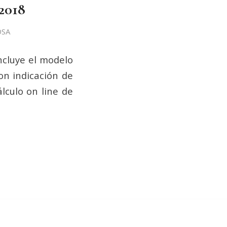
 2018
OSA
ncluye el modelo
on indicación de
álculo on line de