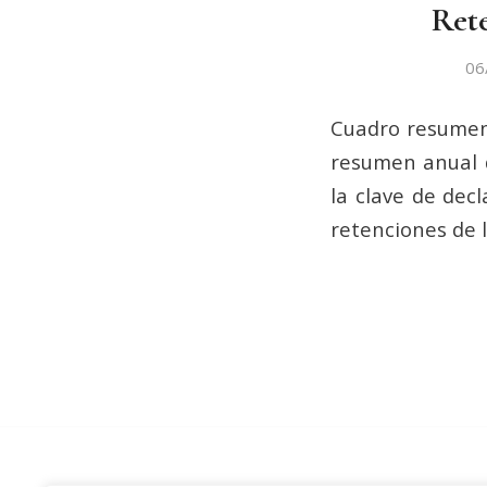
Rete
06
Cuadro resumen 
resumen anual d
la clave de decl
retenciones de l