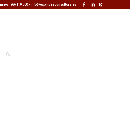
anos: 966 110 700
-
info@espinosaconsultora.es